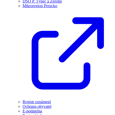
DSO P. Týnec a Žerotín
Mikroregion Perucko
Registr oznámení
Ochrana obyvatel
E-podatelna