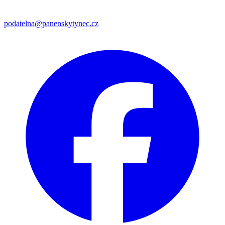
podatelna@panenskytynec.cz