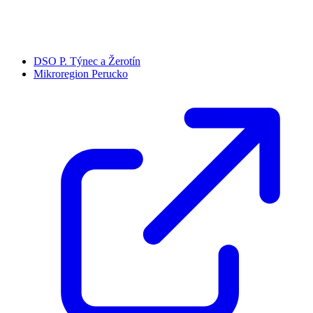
DSO P. Týnec a Žerotín
Mikroregion Perucko