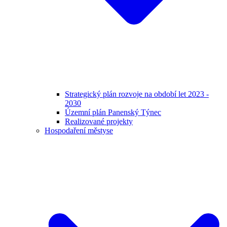
Strategický plán rozvoje na období let 2023 -
2030
Územní plán Panenský Týnec
Realizované projekty
Hospodaření městyse