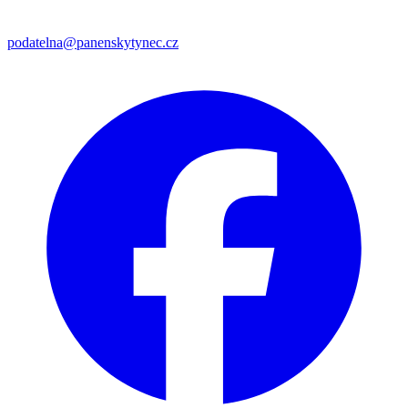
podatelna@panenskytynec.cz