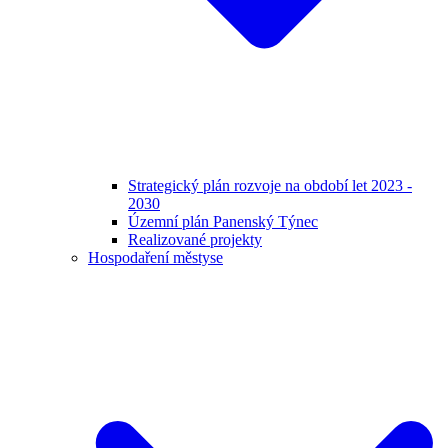
Strategický plán rozvoje na období let 2023 -
2030
Územní plán Panenský Týnec
Realizované projekty
Hospodaření městyse