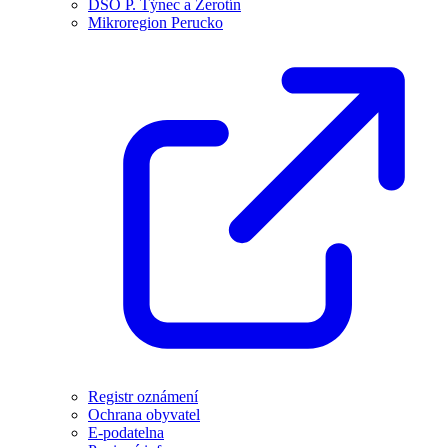
DSO P. Týnec a Žerotín
Mikroregion Perucko
Registr oznámení
Ochrana obyvatel
E-podatelna