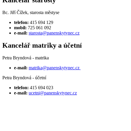
Kancelář starosty
Bc. Jiří Čížek, starosta městyse
telefon:
415 694 129
mobil:
725 061 092
e-mail:
starosta@panenskytynec.cz
Kancelář matriky a účetní
Petra Bryndová - matrika
e-mail:
matrika@panenskytynec.cz
Petra Bryndová - účetní
telefon:
415 694 023
e-mail:
ucetni@panenskytynec.cz