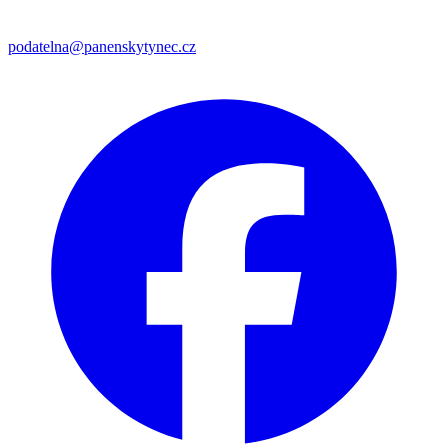
podatelna@panenskytynec.cz