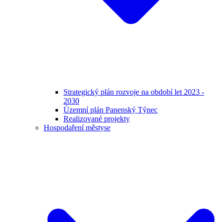
Strategický plán rozvoje na období let 2023 -
2030
Územní plán Panenský Týnec
Realizované projekty
Hospodaření městyse