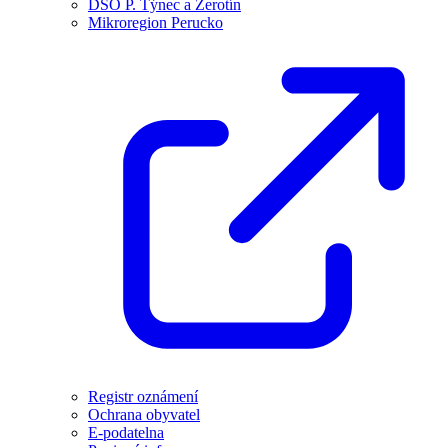
DSO P. Týnec a Žerotín
Mikroregion Perucko
Registr oznámení
Ochrana obyvatel
E-podatelna