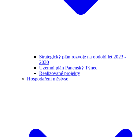
Strategický plán rozvoje na období let 2023 -
2030
Územní plán Panenský Týnec
Realizované projekty
Hospodaření městyse