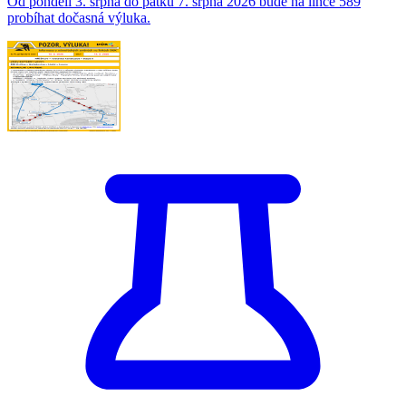
Od pondělí 3. srpna do pátku 7. srpna 2026 bude na lince 589
probíhat dočasná výluka.