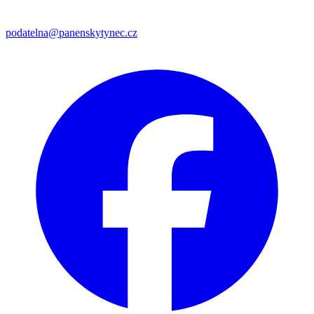
podatelna@panenskytynec.cz