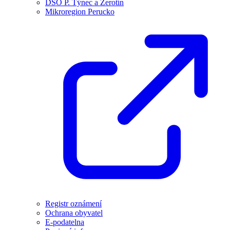
DSO P. Týnec a Žerotín
Mikroregion Perucko
Registr oznámení
Ochrana obyvatel
E-podatelna