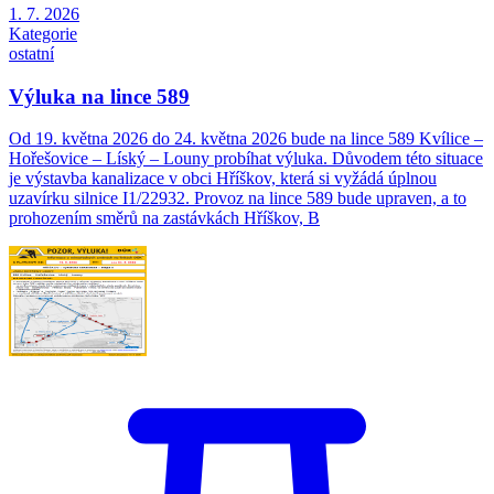
1. 7. 2026
Kategorie
ostatní
Výluka na lince 589
Od 19. května 2026 do 24. května 2026 bude na lince 589 Kvílice –
Hořešovice – Líský – Louny probíhat výluka. Důvodem této situace
je výstavba kanalizace v obci Hříškov, která si vyžádá úplnou
uzavírku silnice I1/22932. Provoz na lince 589 bude upraven, a to
prohozením směrů na zastávkách Hříškov, B