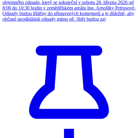
objemného odpadu, který se uskuteční v sobotu 28. března 2026 od
8:00 do 10:30 hodin v zemědělském areálu Ing. Arnoštky Petrusové.
Odpady budou tříděny do přistavených kontejnerů a je důležité, aby
občané neodkládali odpady mimo ně. Sběr budou zaj