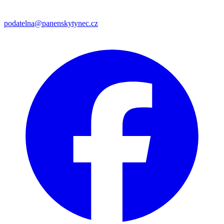
podatelna@panenskytynec.cz