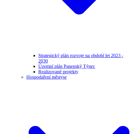
Strategický plán rozvoje na období let 2023 -
2030
Územní plán Panenský Týnec
Realizované projekty
Hospodaření městyse