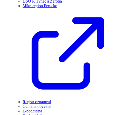
DSO P. Týnec a Žerotín
Mikroregion Perucko
Registr oznámení
Ochrana obyvatel
E-podatelna