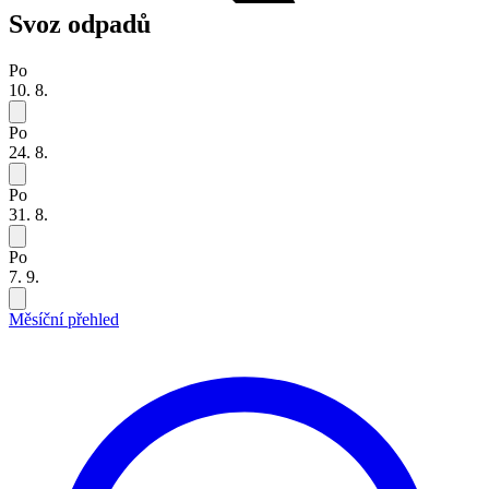
Svoz odpadů
Po
10. 8.
Po
24. 8.
Po
31. 8.
Po
7. 9.
Měsíční přehled