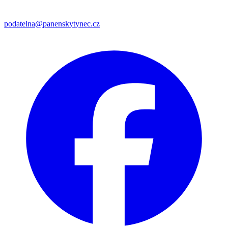
podatelna@panenskytynec.cz