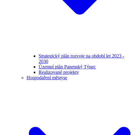
Strategický plán rozvoje na období let 2023 -
2030
Územní plán Panenský Týnec
Realizované projekty
Hospodaření městyse