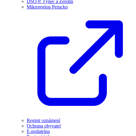
DSO P. Týnec a Žerotín
Mikroregion Perucko
Registr oznámení
Ochrana obyvatel
E-podatelna