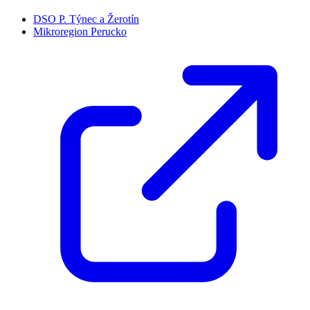
DSO P. Týnec a Žerotín
Mikroregion Perucko