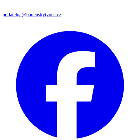
podatelna@panenskytynec.cz