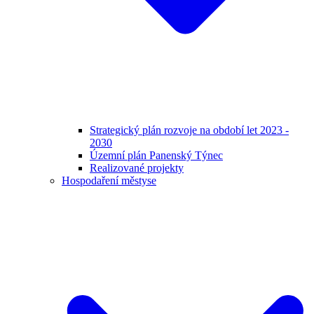
Strategický plán rozvoje na období let 2023 -
2030
Územní plán Panenský Týnec
Realizované projekty
Hospodaření městyse