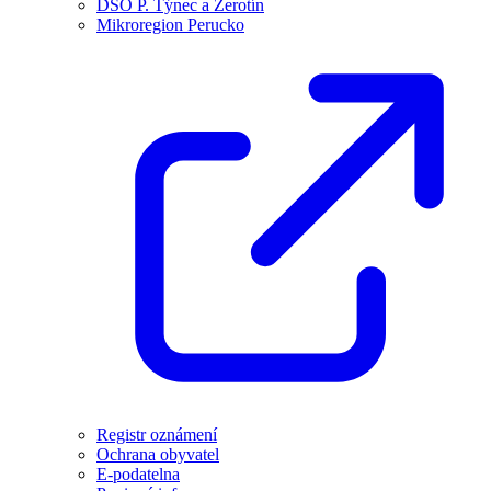
DSO P. Týnec a Žerotín
Mikroregion Perucko
Registr oznámení
Ochrana obyvatel
E-podatelna