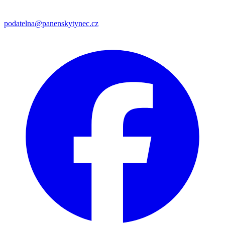
podatelna@panenskytynec.cz