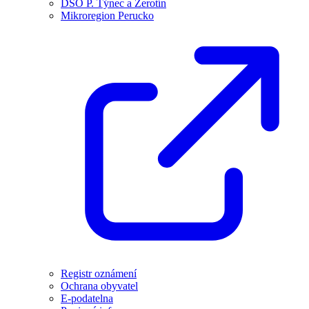
DSO P. Týnec a Žerotín
Mikroregion Perucko
Registr oznámení
Ochrana obyvatel
E-podatelna