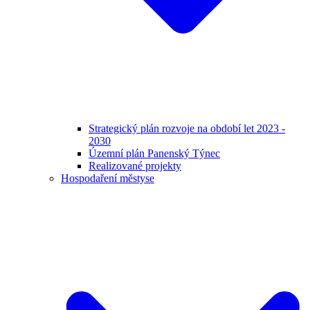
Strategický plán rozvoje na období let 2023 -
2030
Územní plán Panenský Týnec
Realizované projekty
Hospodaření městyse