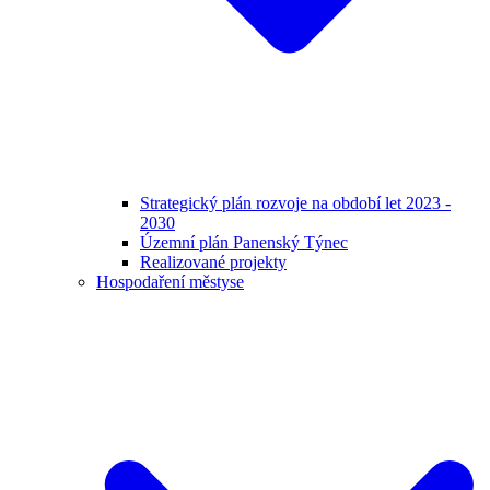
Strategický plán rozvoje na období let 2023 -
2030
Územní plán Panenský Týnec
Realizované projekty
Hospodaření městyse