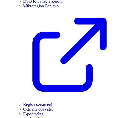
DSO P. Týnec a Žerotín
Mikroregion Perucko
Registr oznámení
Ochrana obyvatel
E-podatelna