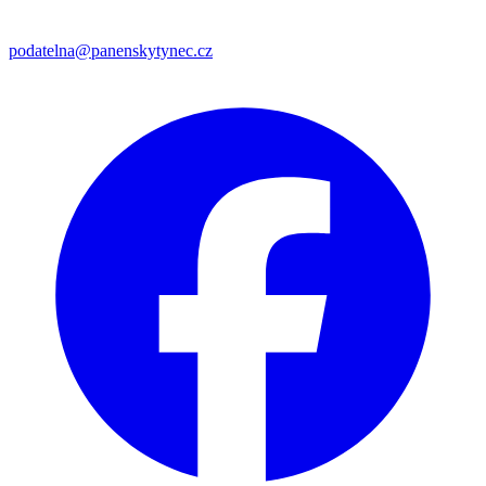
podatelna@panenskytynec.cz