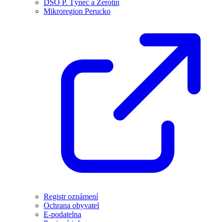
DSO P. Týnec a Žerotín
Mikroregion Perucko
Registr oznámení
Ochrana obyvatel
E-podatelna