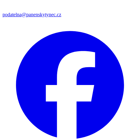
podatelna@panenskytynec.cz