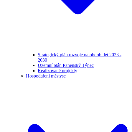
Strategický plán rozvoje na období let 2023 -
2030
Územní plán Panenský Týnec
Realizované projekty
Hospodaření městyse