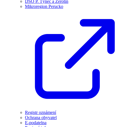
DSO P. Týnec a Žerotín
Mikroregion Perucko
Registr oznámení
Ochrana obyvatel
E-podatelna