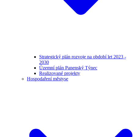
Strategický plán rozvoje na období let 2023 -
2030
Územní plán Panenský Týnec
Realizované projekty
Hospodaření městyse