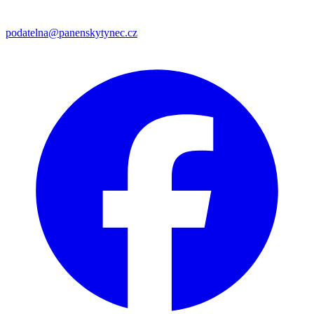
podatelna@panenskytynec.cz