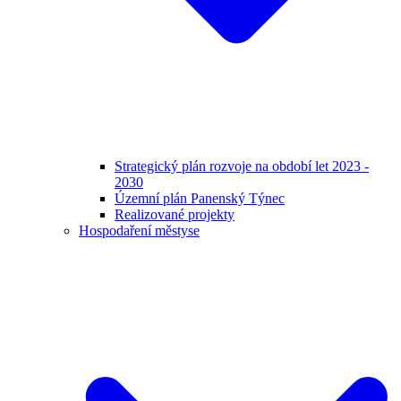
Strategický plán rozvoje na období let 2023 -
2030
Územní plán Panenský Týnec
Realizované projekty
Hospodaření městyse