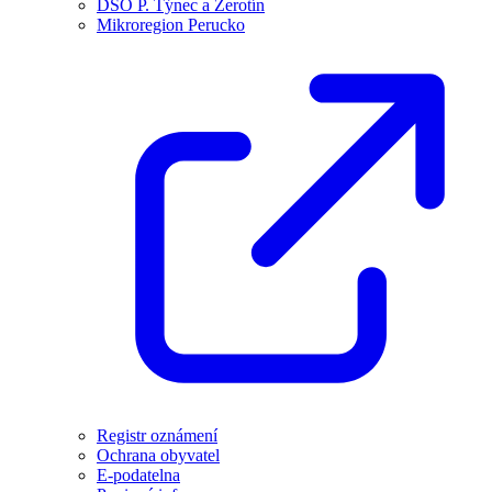
DSO P. Týnec a Žerotín
Mikroregion Perucko
Registr oznámení
Ochrana obyvatel
E-podatelna