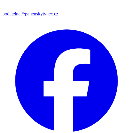
podatelna@panenskytynec.cz